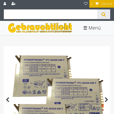
0
0,00 EUR
☰