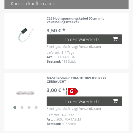
Kunden kauften auch
CLE Hochspannungskabel 50cm mit
Verbindungsstecker
3,50 € *
In den Warenkorb
*
inkl. ges. MwSt.
zzgl.
Versandkosten
Lieferzeit: 1-4 Tage
Art.
LIPORTAZUB4
Bestand:
119 Stück
MASTERcolour CDM-TD 70W 830 RX7s
GEBRAUCHT
3,00 € *
In den Warenkorb
*
inkl. ges. MwSt.
zzgl.
Versandkosten
Lieferzeit: 1-4 Tage
Art.
LI260LIPORTA2LM
Bestand:
307 Stück