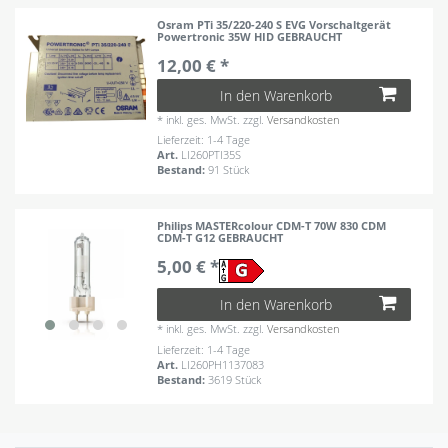
Osram PTi 35/220-240 S EVG Vorschaltgerät
Powertronic 35W HID GEBRAUCHT
12,00 € *
In den Warenkorb
*
inkl. ges. MwSt.
zzgl.
Versandkosten
Lieferzeit: 1-4 Tage
Art.
LI260PTI35S
Bestand:
91 Stück
Philips MASTERcolour CDM-T 70W 830 CDM
CDM-T G12 GEBRAUCHT
5,00 € *
In den Warenkorb
*
inkl. ges. MwSt.
zzgl.
Versandkosten
Lieferzeit: 1-4 Tage
Art.
LI260PH1137083
Bestand:
3619 Stück