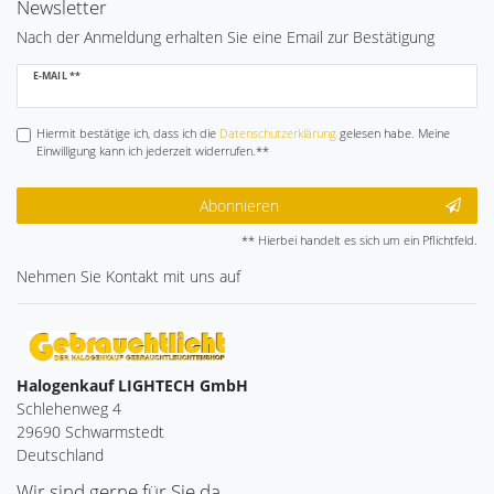
Newsletter
Nach der Anmeldung erhalten Sie eine Email zur Bestätigung
Newsletter
E-MAIL **
Honig
Hiermit bestätige ich, dass ich die
Daten­schutz­erklärung
gelesen habe. Meine
Einwilligung kann ich jederzeit widerrufen.**
Abonnieren
** Hierbei handelt es sich um ein Pflichtfeld.
Nehmen Sie
Kontakt
mit uns auf
Halogenkauf LIGHTECH GmbH
Schlehenweg 4
29690 Schwarmstedt
Deutschland
Wir sind gerne für Sie da.