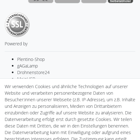
Powered by
Plentino-Shop
gAGaLamp
Drohnenstore24
MeinUSB
Batteriespeicher
Wir verwenden Cookies und ähnliche Technologien auf unserer
PlentiSolar
Website und verarbeiten personenbezogene Daten von
LED-RETROSHOP
Besucher:innen unserer Webseite (z.B. IP-Adresse), um z.B. Inhalte
Ledkauf
und Anzeigen zu personalisieren, Medien von Drittanbietern
DEYESOLAR
einzubinden oder Zugriffe auf unsere Website zu analysieren. Die
Lightech Connect
Datenverarbeitung erfolgt erst durch gesetzte Cookies. Wir teilen
CardanLight Europe
diese Daten mit Dritten, die wir in den Einstellungen benennen.
FORTIMO LEDs
Die Datenverarbeitung kann mit Einwilligung oder aufgrund eines
Cardanlight-Shop
berechtigten Interesses erfolgen. Die Zustimmung kann erteilt