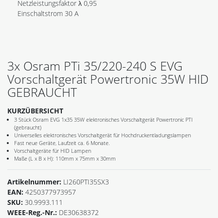
Netzleistungsfaktor λ 0,95
Einschaltstrom 30 A
3x Osram PTi 35/220-240 S EVG
Vorschaltgerät Powertronic 35W HID
GEBRAUCHT
KURZÜBERSICHT
3 Stück Osram EVG 1x35 35W elektronisches Vorschaltgerät Powertronic PTI
(gebraucht)
Universelles elektronisches Vorschaltgerät für Hochdruckentladungslampen
Fast neue Geräte, Laufzeit ca. 6 Monate.
Vorschaltgeräte für HID Lampen
Maße (L x B x H): 110mm x 75mm x 30mm
Artikelnummer:
LI260PTI35SX3
EAN:
4250377973957
SKU:
30.9993.111
WEEE-Reg.-Nr.:
DE30638372