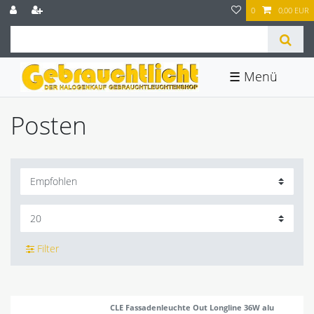
0
0,00 EUR
☰
Posten
Filter
CLE Fassadenleuchte Out Longline 36W alu