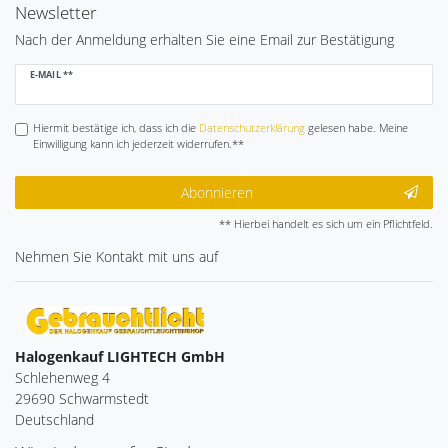
Newsletter
Nach der Anmeldung erhalten Sie eine Email zur Bestätigung
Newsletter
E-MAIL **
Honig
Hiermit bestätige ich, dass ich die
Daten­schutz­erklärung
gelesen habe. Meine
Einwilligung kann ich jederzeit widerrufen.**
Abonnieren
** Hierbei handelt es sich um ein Pflichtfeld.
Nehmen Sie
Kontakt
mit uns auf
Halogenkauf LIGHTECH GmbH
Schlehenweg 4
29690 Schwarmstedt
Deutschland