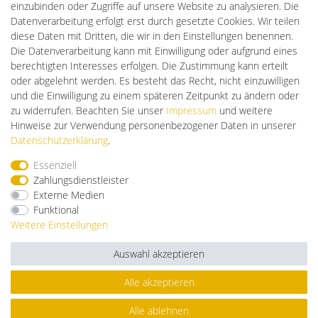
DEYESOLAR
einzubinden oder Zugriffe auf unsere Website zu analysieren. Die
Lightech Connect
Datenverarbeitung erfolgt erst durch gesetzte Cookies. Wir teilen
CardanLight Europe
diese Daten mit Dritten, die wir in den Einstellungen benennen.
FORTIMO LEDs
Die Datenverarbeitung kann mit Einwilligung oder aufgrund eines
Cardanlight-Shop
berechtigten Interesses erfolgen. Die Zustimmung kann erteilt
Wallbox24
oder abgelehnt werden. Es besteht das Recht, nicht einzuwilligen
und die Einwilligung zu einem späteren Zeitpunkt zu ändern oder
zu widerrufen. Beachten Sie unser
Impressum
und weitere
Hinweise zur Verwendung personenbezogener Daten in unserer
Impressum
Daten­schutz­erklärung
AGB
Daten­schutz­erklärung
.
Essenziell
Barrierefreiheitserklärung
Widerrufs­recht
Zahlungsdienstleister
Externe Medien
Funktional
Kontakt
Vertrag widerrufen
Weitere Einstellungen
Auswahl akzeptieren
Alle akzeptieren
© Copyright 2026 | Alle Rechte vorbehalten.
Alle ablehnen