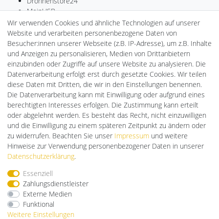
Drohnenstore24
MeinUSB
Batteriespeicher
Wir verwenden Cookies und ähnliche Technologien auf unserer
PlentiSolar
Website und verarbeiten personenbezogene Daten von
LED-RETROSHOP
Besucher:innen unserer Webseite (z.B. IP-Adresse), um z.B. Inhalte
Ledkauf
und Anzeigen zu personalisieren, Medien von Drittanbietern
DEYESOLAR
einzubinden oder Zugriffe auf unsere Website zu analysieren. Die
Lightech Connect
Datenverarbeitung erfolgt erst durch gesetzte Cookies. Wir teilen
CardanLight Europe
diese Daten mit Dritten, die wir in den Einstellungen benennen.
FORTIMO LEDs
Die Datenverarbeitung kann mit Einwilligung oder aufgrund eines
Cardanlight-Shop
berechtigten Interesses erfolgen. Die Zustimmung kann erteilt
Wallbox24
oder abgelehnt werden. Es besteht das Recht, nicht einzuwilligen
und die Einwilligung zu einem späteren Zeitpunkt zu ändern oder
zu widerrufen. Beachten Sie unser
Impressum
und weitere
Hinweise zur Verwendung personenbezogener Daten in unserer
Impressum
Daten­schutz­erklärung
AGB
Daten­schutz­erklärung
.
Essenziell
Barrierefreiheitserklärung
Widerrufs­recht
Zahlungsdienstleister
Externe Medien
Funktional
Kontakt
Vertrag widerrufen
Weitere Einstellungen