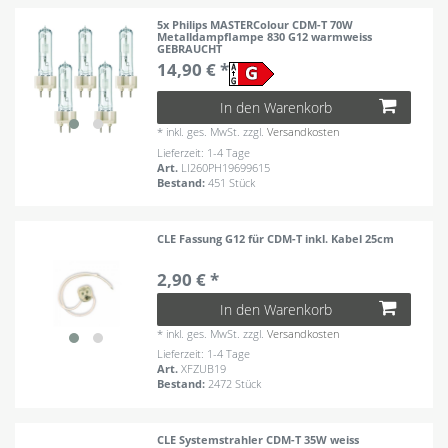
5x Philips MASTERColour CDM-T 70W
Metalldampflampe 830 G12 warmweiss
GEBRAUCHT
14,90 € *
In den Warenkorb
*
inkl. ges. MwSt.
zzgl.
Versandkosten
Lieferzeit: 1-4 Tage
Art.
LI260PH19699615
Bestand:
451 Stück
CLE Fassung G12 für CDM-T inkl. Kabel 25cm
2,90 € *
In den Warenkorb
*
inkl. ges. MwSt.
zzgl.
Versandkosten
Lieferzeit: 1-4 Tage
Art.
XFZUB19
Bestand:
2472 Stück
CLE Systemstrahler CDM-T 35W weiss