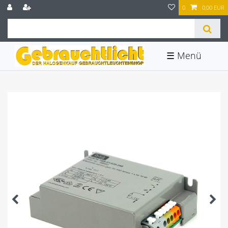
0
0,00 EUR
☰