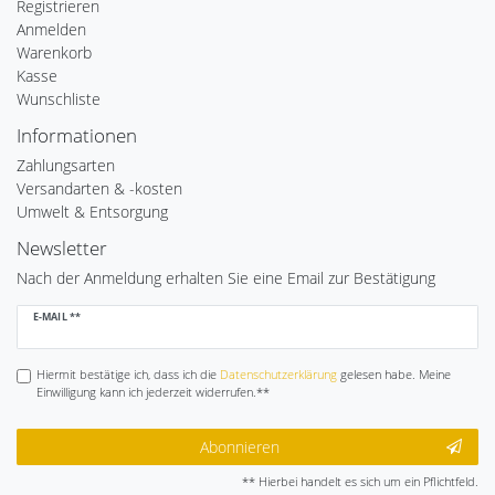
Registrieren
Anmelden
Warenkorb
Kasse
Wunschliste
Informationen
Zahlungsarten
Versandarten & -kosten
Umwelt & Entsorgung
Newsletter
Nach der Anmeldung erhalten Sie eine Email zur Bestätigung
Newsletter
E-MAIL **
Honig
Hiermit bestätige ich, dass ich die
Daten­schutz­erklärung
gelesen habe. Meine
Einwilligung kann ich jederzeit widerrufen.**
Abonnieren
** Hierbei handelt es sich um ein Pflichtfeld.