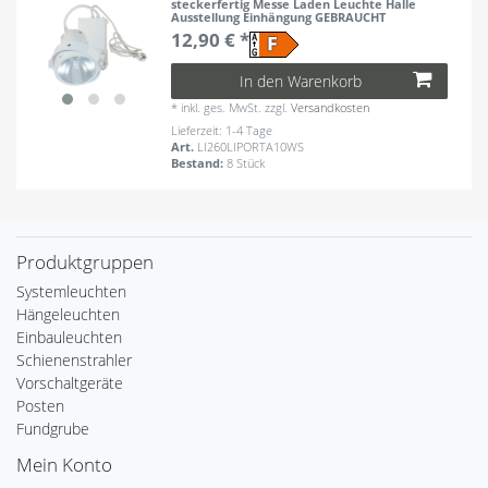
steckerfertig Messe Laden Leuchte Halle
Ausstellung Einhängung GEBRAUCHT
12,90 € *
In den Warenkorb
*
inkl. ges. MwSt.
zzgl.
Versandkosten
Lieferzeit: 1-4 Tage
Art.
LI260LIPORTA10WS
Bestand:
8 Stück
Produktgruppen
Systemleuchten
Hängeleuchten
Einbauleuchten
Schienenstrahler
Vorschaltgeräte
Posten
Fundgrube
Mein Konto