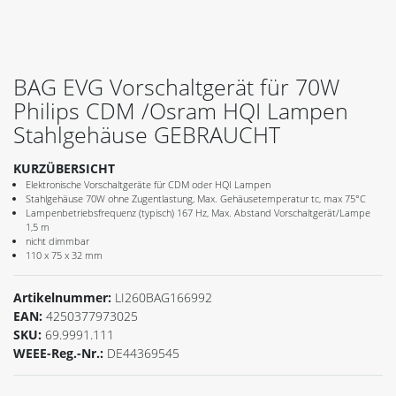
BAG EVG Vorschaltgerät für 70W
Philips CDM /Osram HQI Lampen
Stahlgehäuse GEBRAUCHT
KURZÜBERSICHT
Elektronische Vorschaltgeräte für CDM oder HQI Lampen
Stahlgehäuse 70W ohne Zugentlastung, Max. Gehäusetemperatur tc, max 75°C
Lampenbetriebsfrequenz (typisch) 167 Hz, Max. Abstand Vorschaltgerät/Lampe
1,5 m
nicht dimmbar
110 x 75 x 32 mm
Artikelnummer:
LI260BAG166992
EAN:
4250377973025
SKU:
69.9991.111
WEEE-Reg.-Nr.:
DE44369545