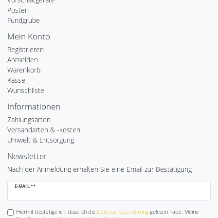
Posten
Fundgrube
Mein Konto
Registrieren
Anmelden
Warenkorb
Kasse
Wunschliste
Informationen
Zahlungsarten
Versandarten & -kosten
Umwelt & Entsorgung
Newsletter
Nach der Anmeldung erhalten Sie eine Email zur Bestätigung
Newsletter
E-MAIL **
Honig
Hiermit bestätige ich, dass ich die
Daten­schutz­erklärung
gelesen habe. Meine