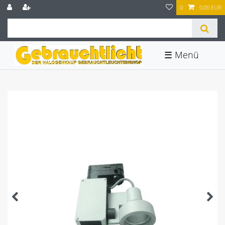
0
0,00 EUR
☰