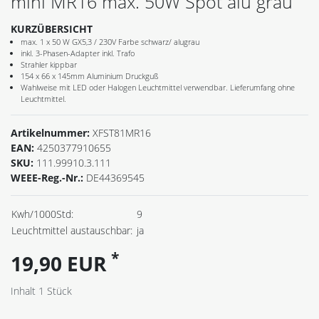
mini MR16 max. 50W Spot alu grau
KURZÜBERSICHT
max. 1 x 50 W GX5,3 / 230V Farbe schwarz/ alugrau
inkl. 3-Phasen-Adapter inkl. Trafo
Strahler kippbar
154 x 66 x 145mm Aluminium Druckguß
Wahlweise mit LED oder Halogen Leuchtmittel verwendbar. Lieferumfang ohne
Leuchtmittel.
Artikelnummer:
XFST81MR16
EAN:
4250377910655
SKU:
111.99910.3.111
WEEE-Reg.-Nr.:
DE44369545
Kwh/1000Std:
9
Leuchtmittel austauschbar:
ja
*
19,90 EUR
Inhalt
1
Stück