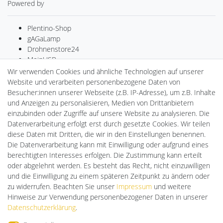
Powered by
Plentino-Shop
gAGaLamp
Drohnenstore24
MeinUSB
Batteriespeicher
Wir verwenden Cookies und ähnliche Technologien auf unserer
PlentiSolar
Website und verarbeiten personenbezogene Daten von
LED-RETROSHOP
Besucher:innen unserer Webseite (z.B. IP-Adresse), um z.B. Inhalte
Ledkauf
und Anzeigen zu personalisieren, Medien von Drittanbietern
DEYESOLAR
einzubinden oder Zugriffe auf unsere Website zu analysieren. Die
Lightech Connect
Datenverarbeitung erfolgt erst durch gesetzte Cookies. Wir teilen
CardanLight Europe
diese Daten mit Dritten, die wir in den Einstellungen benennen.
FORTIMO LEDs
Die Datenverarbeitung kann mit Einwilligung oder aufgrund eines
Cardanlight-Shop
berechtigten Interesses erfolgen. Die Zustimmung kann erteilt
Wallbox24
oder abgelehnt werden. Es besteht das Recht, nicht einzuwilligen
und die Einwilligung zu einem späteren Zeitpunkt zu ändern oder
zu widerrufen. Beachten Sie unser
Impressum
und weitere
Hinweise zur Verwendung personenbezogener Daten in unserer
Impressum
Daten­schutz­erklärung
AGB
Daten­schutz­erklärung
.