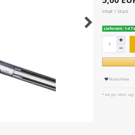
Inhalt
1
Stück
Lieferzeit: 1-4 T
Wunschliste
* inkl. ges. MwSt. zzgl.