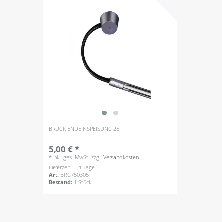
BRUCK ENDEINSPEISUNG 25
5,00 € *
*
inkl. ges. MwSt.
zzgl.
Versandkosten
Lieferzeit: 1-4 Tage
Art.
BRC750305
Bestand:
1 Stück