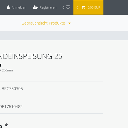
Anmelden
Registrieren
0
0
0,00 EUR
Gebrauchtlicht Produkte
NDEINSPEISUNG 25
T
z / 250mm
:
BRC750305
DE17610482
*
UR