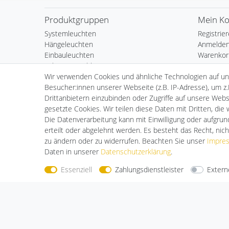
Produktgruppen
Mein K
Systemleuchten
Registrie
Hängeleuchten
Anmelde
Einbauleuchten
Warenkor
Schienenstrahler
Kasse
Wir verwenden Cookies und ähnliche Technologien auf u
Vorschaltgeräte
Wunschli
Besucher:innen unserer Webseite (z.B. IP-Adresse), um z.
Posten
Drittanbietern einzubinden oder Zugriffe auf unsere Websi
Fundgrube
gesetzte Cookies. Wir teilen diese Daten mit Dritten, die
Die Datenverarbeitung kann mit Einwilligung oder aufgru
erteilt oder abgelehnt werden. Es besteht das Recht, nich
zu ändern oder zu widerrufen. Beachten Sie unser
Impre
Daten in unserer
Daten­schutz­erklärung
.
Essenziell
Zahlungsdienstleister
Extern
Nehmen Sie
Kontakt
mit uns auf
Zahlungs
Halogenkauf LIGHTECH GmbH