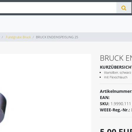
Fundgrube Bruck
BRUCK ENDEINSPEISUNG 25
BRUCK E
KURZÜBERSICH
titansilber, schwar
mit Flexschlauch
Artikelnummer
EAN:
SKU:
1.9990.111
WEEE-Reg.-Nr.:
5,00 E