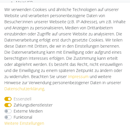
MeinUSB
Batteriespeicher
Wir verwenden Cookies und ähnliche Technologien auf unserer
PlentiSolar
Website und verarbeiten personenbezogene Daten von
LED-RETROSHOP
Besucher:innen unserer Webseite (z.B. IP-Adresse), um z.B. Inhalte
Ledkauf
und Anzeigen zu personalisieren, Medien von Drittanbietern
DEYESOLAR
einzubinden oder Zugriffe auf unsere Website zu analysieren. Die
Lightech Connect
Datenverarbeitung erfolgt erst durch gesetzte Cookies. Wir teilen
CardanLight Europe
diese Daten mit Dritten, die wir in den Einstellungen benennen.
FORTIMO LEDs
Die Datenverarbeitung kann mit Einwilligung oder aufgrund eines
Cardanlight-Shop
berechtigten Interesses erfolgen. Die Zustimmung kann erteilt
Wallbox24
oder abgelehnt werden. Es besteht das Recht, nicht einzuwilligen
und die Einwilligung zu einem späteren Zeitpunkt zu ändern oder
zu widerrufen. Beachten Sie unser
Impressum
und weitere
Hinweise zur Verwendung personenbezogener Daten in unserer
Impressum
Daten­schutz­erklärung
AGB
Daten­schutz­erklärung
.
Essenziell
Barrierefreiheitserklärung
Widerrufs­recht
Zahlungsdienstleister
Externe Medien
Funktional
Kontakt
Vertrag widerrufen
Weitere Einstellungen