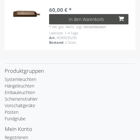
60,00 € *
In den Warenkorb
*
inkl. ges. MwSt.
zzgl.
Versandkosten
Lieferzeit: 1-4 Tage
Art.
NO69535250
Bestand:
2 Stück
Produktgruppen
Systemleuchten
Hängeleuchten
Einbauleuchten
Schienenstrahler
Vorschaltgeräte
Posten
Fundgrube
Mein Konto
Registrieren