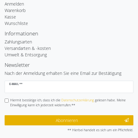
Anmelden
Warenkorb
Kasse
Wunschliste
Informationen
Zahlungsarten
Versandarten & -kosten
Umwelt & Entsorgung
Newsletter
Nach der Anmeldung erhalten Sie eine Email zur Bestätigung
Newsletter
E-MAIL **
Honig
Hiermit bestätige ich, dass ich die
Daten­schutz­erklärung
gelesen habe. Meine
Einwilligung kann ich jederzeit widerrufen.**
Abonnieren
** Hierbei handelt es sich um ein Pflichtfeld.