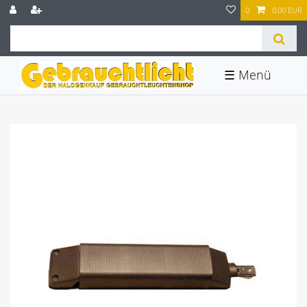
0
0,00 EUR
☰