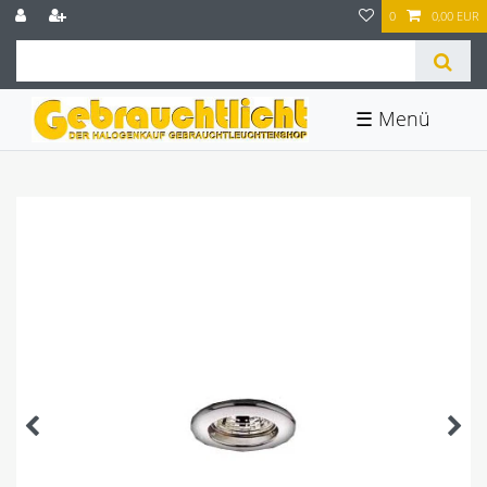
0
0,00 EUR
☰