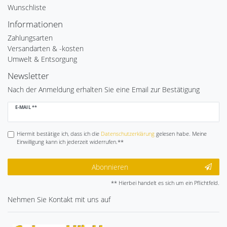
Wunschliste
Informationen
Zahlungsarten
Versandarten & -kosten
Umwelt & Entsorgung
Newsletter
Nach der Anmeldung erhalten Sie eine Email zur Bestätigung
Newsletter
E-MAIL **
Honig
Hiermit bestätige ich, dass ich die
Daten­schutz­erklärung
gelesen habe. Meine
Einwilligung kann ich jederzeit widerrufen.**
Abonnieren
** Hierbei handelt es sich um ein Pflichtfeld.
Nehmen Sie
Kontakt
mit uns auf