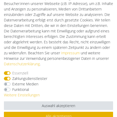
LED-RETROSHOP
Besucher:innen unserer Webseite (z.B. IP-Adresse), um z.B. Inhalte
Ledkauf
und Anzeigen zu personalisieren, Medien von Drittanbietern
DEYESOLAR
einzubinden oder Zugriffe auf unsere Website zu analysieren. Die
Lightech Connect
Datenverarbeitung erfolgt erst durch gesetzte Cookies. Wir teilen
CardanLight Europe
diese Daten mit Dritten, die wir in den Einstellungen benennen.
FORTIMO LEDs
Die Datenverarbeitung kann mit Einwilligung oder aufgrund eines
Cardanlight-Shop
berechtigten Interesses erfolgen. Die Zustimmung kann erteilt
Wallbox24
oder abgelehnt werden. Es besteht das Recht, nicht einzuwilligen
und die Einwilligung zu einem späteren Zeitpunkt zu ändern oder
zu widerrufen. Beachten Sie unser
Impressum
und weitere
Hinweise zur Verwendung personenbezogener Daten in unserer
Impressum
Daten­schutz­erklärung
AGB
Daten­schutz­erklärung
.
Essenziell
Barrierefreiheitserklärung
Widerrufs­recht
Zahlungsdienstleister
Externe Medien
Funktional
Kontakt
Vertrag widerrufen
Weitere Einstellungen
Auswahl akzeptieren
Alle akzeptieren