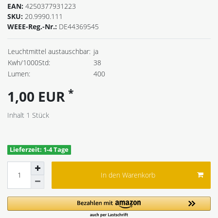
EAN:
4250377931223
SKU:
20.9990.111
WEEE-Reg.-Nr.:
DE44369545
Leuchtmittel austauschbar:
ja
Kwh/1000Std:
38
Lumen:
400
*
1,00 EUR
Inhalt
1
Stück
Lieferzeit: 1-4 Tage
In den Warenkorb