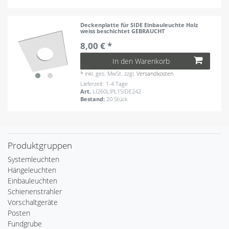
Deckenplatte für SIDE Einbauleuchte Holz
weiss beschichtet GEBRAUCHT
8,00 € *
In den Warenkorb
*
inkl. ges. MwSt.
zzgl.
Versandkosten
Lieferzeit: 1-4 Tage
Art.
LI260LIPL1SIDE242
Bestand:
20 Stück
Produktgruppen
Systemleuchten
Hängeleuchten
Einbauleuchten
Schienenstrahler
Vorschaltgeräte
Posten
Fundgrube