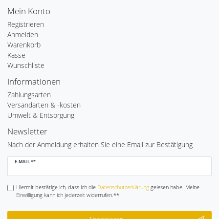
Mein Konto
Registrieren
Anmelden
Warenkorb
Kasse
Wunschliste
Informationen
Zahlungsarten
Versandarten & -kosten
Umwelt & Entsorgung
Newsletter
Nach der Anmeldung erhalten Sie eine Email zur Bestätigung
Newsletter
E-MAIL **
Honig
Hiermit bestätige ich, dass ich die
Daten­schutz­erklärung
gelesen habe. Meine
Einwilligung kann ich jederzeit widerrufen.**