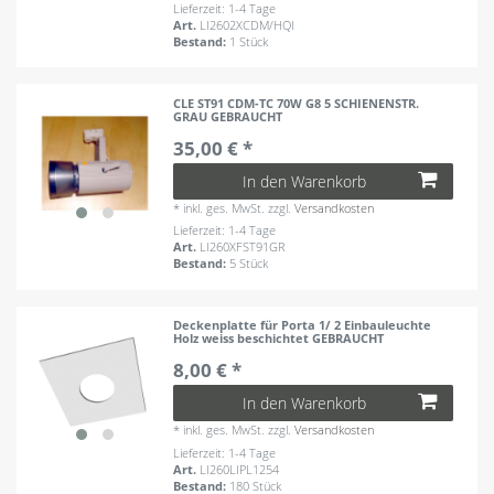
Lieferzeit: 1-4 Tage
Art.
LI2602XCDM/HQI
Bestand:
1 Stück
CLE ST91 CDM-TC 70W G8 5 SCHIENENSTR.
GRAU GEBRAUCHT
35,00 € *
In den Warenkorb
*
inkl. ges. MwSt.
zzgl.
Versandkosten
Lieferzeit: 1-4 Tage
Art.
LI260XFST91GR
Bestand:
5 Stück
Deckenplatte für Porta 1/ 2 Einbauleuchte
Holz weiss beschichtet GEBRAUCHT
8,00 € *
In den Warenkorb
*
inkl. ges. MwSt.
zzgl.
Versandkosten
Lieferzeit: 1-4 Tage
Art.
LI260LIPL1254
Bestand:
180 Stück