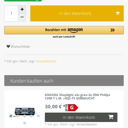
In den Warenkorb
Wunschliste
* inkl. ges. MwSt. zzgl.
Versandkosten
Kunden kauften auch
ANSORG Shoplight alu grau 2x 35W Philips
CDM-T L.M. +HQI-TS GEBRAUCHT
30,00 € *
In den Warenkorb
*
inkl. ges. MwSt.
zzgl.
Versandkosten