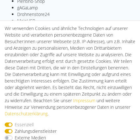
Plentino-Shop
gAGaLamp
Drohnenstore24
MeinUSB
Batteriespeicher
Wir verwenden Cookies und ähnliche Technologien auf unserer
PlentiSolar
Website und verarbeiten personenbezogene Daten von
LED-RETROSHOP
Besucher:innen unserer Webseite (z.B. IP-Adresse), um z.B. Inhalte
Ledkauf
und Anzeigen zu personalisieren, Medien von Drittanbietern
DEYESOLAR
einzubinden oder Zugriffe auf unsere Website zu analysieren. Die
Lightech Connect
Datenverarbeitung erfolgt erst durch gesetzte Cookies. Wir teilen
CardanLight Europe
diese Daten mit Dritten, die wir in den Einstellungen benennen.
FORTIMO LEDs
Die Datenverarbeitung kann mit Einwilligung oder aufgrund eines
Cardanlight-Shop
berechtigten Interesses erfolgen. Die Zustimmung kann erteilt
Wallbox24
oder abgelehnt werden. Es besteht das Recht, nicht einzuwilligen
und die Einwilligung zu einem späteren Zeitpunkt zu ändern oder
zu widerrufen. Beachten Sie unser
Impressum
und weitere
Hinweise zur Verwendung personenbezogener Daten in unserer
Impressum
Daten­schutz­erklärung
AGB
Daten­schutz­erklärung
.
Essenziell
Barrierefreiheitserklärung
Widerrufs­recht
Zahlungsdienstleister
Externe Medien