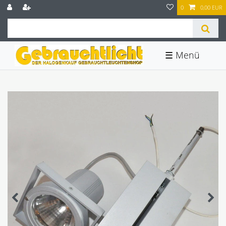
0
0,00 EUR
☰