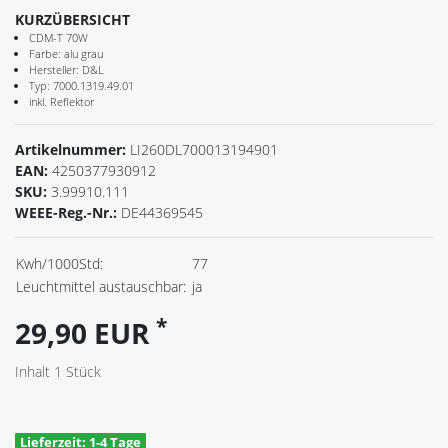
KURZÜBERSICHT
CDM-T 70W
Farbe: alu grau
Hersteller: D&L
Typ: 7000.1319.49.01
inkl. Reflektor
Artikelnummer:
LI260DL700013194901
EAN:
4250377930912
SKU:
3.99910.111
WEEE-Reg.-Nr.:
DE44369545
Kwh/1000Std:
77
Leuchtmittel austauschbar:
ja
*
29,90 EUR
Inhalt
1
Stück
Lieferzeit: 1-4 Tage