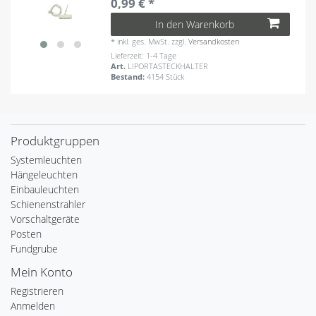
0,99 € *
In den Warenkorb
*
inkl. ges. MwSt.
zzgl.
Versandkosten
Lieferzeit: 1-4 Tage
Art.
LIPORTASTECKHALTER
Bestand:
4154 Stück
Produktgruppen
Systemleuchten
Hängeleuchten
Einbauleuchten
Schienenstrahler
Vorschaltgeräte
Posten
Fundgrube
Mein Konto
Registrieren
Anmelden