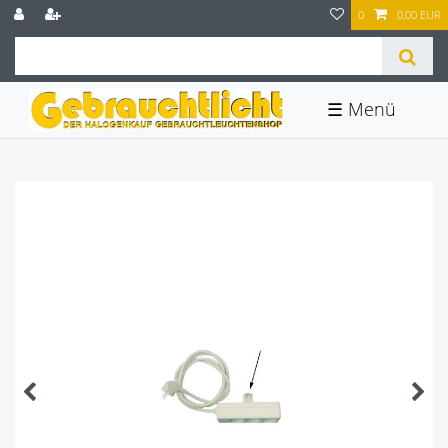
0
0,00 EUR
☰