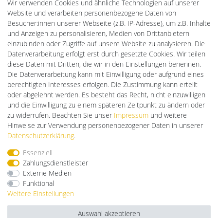
Batteriespeicher
Wir verwenden Cookies und ähnliche Technologien auf unserer
PlentiSolar
Website und verarbeiten personenbezogene Daten von
LED-RETROSHOP
Besucher:innen unserer Webseite (z.B. IP-Adresse), um z.B. Inhalte
Ledkauf
und Anzeigen zu personalisieren, Medien von Drittanbietern
DEYESOLAR
einzubinden oder Zugriffe auf unsere Website zu analysieren. Die
Lightech Connect
Datenverarbeitung erfolgt erst durch gesetzte Cookies. Wir teilen
CardanLight Europe
diese Daten mit Dritten, die wir in den Einstellungen benennen.
FORTIMO LEDs
Die Datenverarbeitung kann mit Einwilligung oder aufgrund eines
Cardanlight-Shop
berechtigten Interesses erfolgen. Die Zustimmung kann erteilt
Wallbox24
oder abgelehnt werden. Es besteht das Recht, nicht einzuwilligen
und die Einwilligung zu einem späteren Zeitpunkt zu ändern oder
zu widerrufen. Beachten Sie unser
Impressum
und weitere
Hinweise zur Verwendung personenbezogener Daten in unserer
Impressum
Daten­schutz­erklärung
AGB
Daten­schutz­erklärung
.
Essenziell
Barrierefreiheitserklärung
Widerrufs­recht
Zahlungsdienstleister
Externe Medien
Funktional
Kontakt
Vertrag widerrufen
Weitere Einstellungen
Auswahl akzeptieren