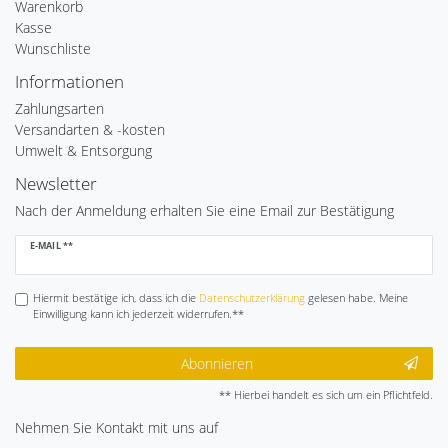
Warenkorb
Kasse
Wunschliste
Informationen
Zahlungsarten
Versandarten & -kosten
Umwelt & Entsorgung
Newsletter
Nach der Anmeldung erhalten Sie eine Email zur Bestätigung
Newsletter
E-MAIL **
Honig
Hiermit bestätige ich, dass ich die
Daten­schutz­erklärung
gelesen habe. Meine
Einwilligung kann ich jederzeit widerrufen.**
Abonnieren
** Hierbei handelt es sich um ein Pflichtfeld.
Nehmen Sie
Kontakt
mit uns auf