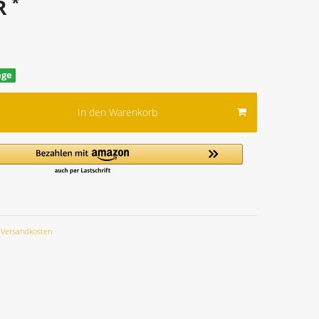
*
UR
age
In den Warenkorb
Versandkosten