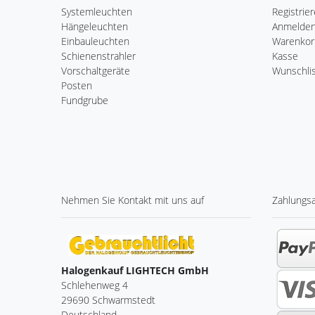
Systemleuchten
Registrie
Hängeleuchten
Anmelde
Einbauleuchten
Warenkor
Schienenstrahler
Kasse
Vorschaltgeräte
Wunschli
Posten
Fundgrube
Nehmen Sie
Kontakt
mit uns auf
Zahlungs
Halogenkauf LIGHTECH GmbH
Schlehenweg 4
29690 Schwarmstedt
Deutschland