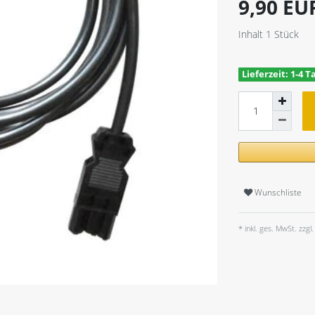
9,90 E
Inhalt
1
Stück
Lieferzeit: 1-4 T
Wunschliste
* inkl. ges. MwSt. zzgl.