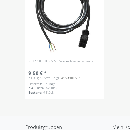
NETZZULEITUNG 5m Wielandstecker schwarz
9,90 € *
*
inkl. ges. MwSt.
zzgl.
Versandkosten
Lieferzeit: 1-4 Tage
Art.
LIPORTAZUB1S
Bestand:
9 Stück
Produktgruppen
Mein K