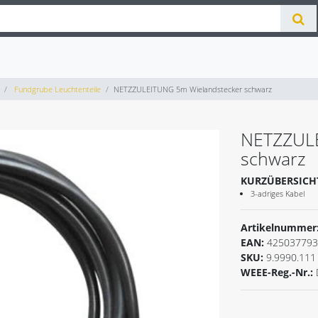
Fundgrube Leuchtenteile
NETZZULEITUNG 5m Wielandstecker schwarz
NETZZULE
schwarz
KURZÜBERSICH
3-adriges Kabel
Artikelnummer
EAN:
425037793
SKU:
9.9990.111
WEEE-Reg.-Nr.: