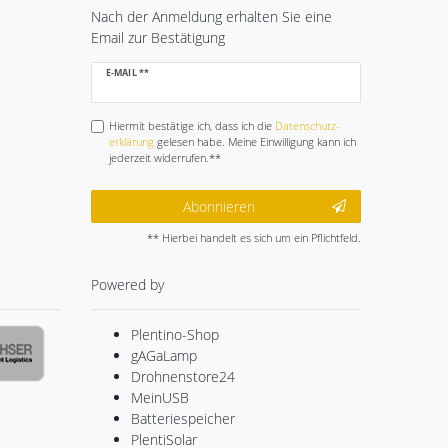
Nach der Anmeldung erhalten Sie eine
Email zur Bestätigung
Newsletter
E-MAIL **
Honig
Hiermit bestätige ich, dass ich die
Daten­schutz­
erklärung
gelesen habe. Meine Einwilligung kann ich
jederzeit widerrufen.**
Abonnieren
** Hierbei handelt es sich um ein Pflichtfeld.
Powered by
Plentino-Shop
gAGaLamp
Drohnenstore24
MeinUSB
Batteriespeicher
PlentiSolar