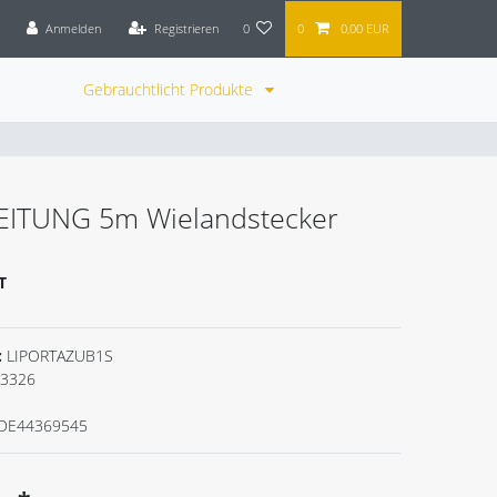
Anmelden
Registrieren
0
0
0,00 EUR
Gebrauchtlicht Produkte
ITUNG 5m Wielandstecker
T
:
LIPORTAZUB1S
3326
DE44369545