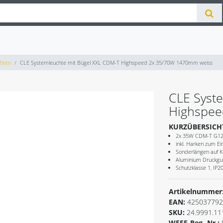
hten
CLE Systemleuchte mit Bügel XXL CDM-T Highspeed 2x 35/70W 1470mm weiss
CLE Syst
Highspee
KURZÜBERSICH
2x 35W CDM-T G12, 
inkl. Harken zum E
Sonderlängen auf 
Aluminium Druckgu
Schutzklasse 1, IP2
Artikelnummer
EAN:
425037792
SKU:
24.9991.11
WEEE-Reg.-Nr.: