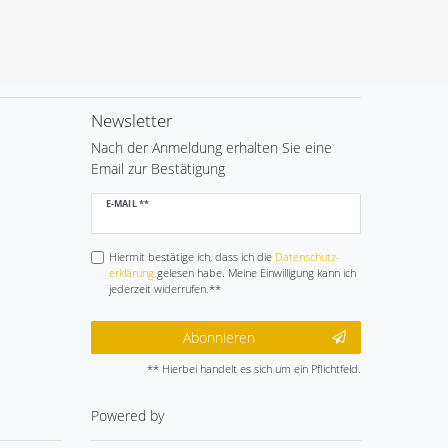
Newsletter
Nach der Anmeldung erhalten Sie eine
Email zur Bestätigung
Newsletter
E-MAIL **
Honig
Hiermit bestätige ich, dass ich die
Daten­schutz­
erklärung
gelesen habe. Meine Einwilligung kann ich
jederzeit widerrufen.**
Abonnieren
** Hierbei handelt es sich um ein Pflichtfeld.
Powered by