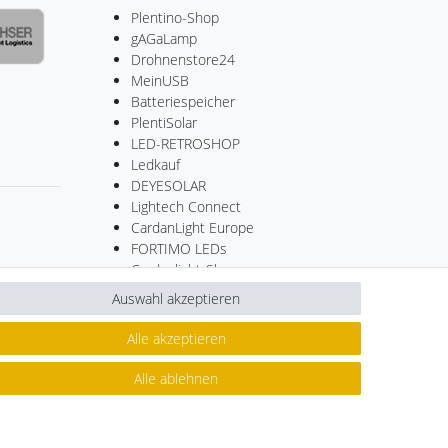
Plentino-Shop
gAGaLamp
Drohnenstore24
MeinUSB
Batteriespeicher
PlentiSolar
LED-RETROSHOP
Ledkauf
DEYESOLAR
Lightech Connect
CardanLight Europe
FORTIMO LEDs
Cardanlight-Shop
Wallbox24
Auswahl akzeptieren
Alle akzeptieren
Kontakt
ertrag widerrufen
Alle ablehnen