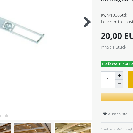
Kwh/1000Std:
Leuchtmittel aus
20,00 
Inhalt
1
Stück
Lieferzeit: 1-4 T
Wunschliste
* inkl. ges. MwSt. zzgl.