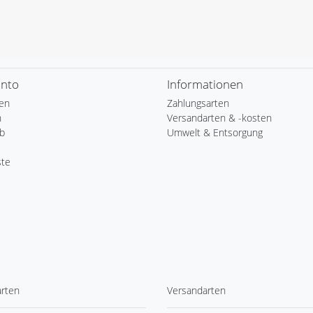
onto
Informationen
ren
Zahlungsarten
n
Versandarten & -kosten
b
Umwelt & Entsorgung
ste
arten
Versandarten