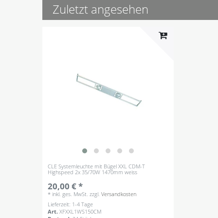
Zuletzt angesehen
CLE Systemleuchte mit Bügel XXL CDM-T
Highspeed 2x 35/70W 1470mm weiss
20,00 € *
*
inkl. ges. MwSt.
zzgl.
Versandkosten
Lieferzeit: 1-4 Tage
Art.
XFXXL1WS150CM