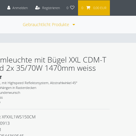
Anmelden
Registrieren
0
0
0,00 EUR
Gebrauchtlicht Produkte
emleuchte mit Bügel XXL CDM-T
d 2x 35/70W 1470mm weiss
T
mit Highspeed Reflektorsystem, Abstrahlwinkel 45°
inhängen in Rasterdecken
Kundenwunsch
ss
0
:
XFXXL1WS150CM
0913
1
DE44369545