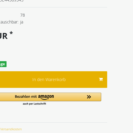
78
tauschbar:
ja
*
EUR
age
In den Warenkorb
Versandkosten