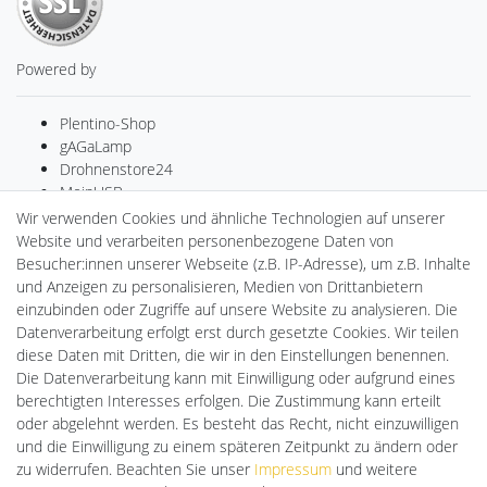
Powered by
Plentino-Shop
gAGaLamp
Drohnenstore24
MeinUSB
Batteriespeicher
Wir verwenden Cookies und ähnliche Technologien auf unserer
PlentiSolar
Website und verarbeiten personenbezogene Daten von
LED-RETROSHOP
Besucher:innen unserer Webseite (z.B. IP-Adresse), um z.B. Inhalte
Ledkauf
und Anzeigen zu personalisieren, Medien von Drittanbietern
DEYESOLAR
einzubinden oder Zugriffe auf unsere Website zu analysieren. Die
Lightech Connect
Datenverarbeitung erfolgt erst durch gesetzte Cookies. Wir teilen
CardanLight Europe
diese Daten mit Dritten, die wir in den Einstellungen benennen.
FORTIMO LEDs
Die Datenverarbeitung kann mit Einwilligung oder aufgrund eines
Cardanlight-Shop
berechtigten Interesses erfolgen. Die Zustimmung kann erteilt
Wallbox24
oder abgelehnt werden. Es besteht das Recht, nicht einzuwilligen
und die Einwilligung zu einem späteren Zeitpunkt zu ändern oder
zu widerrufen. Beachten Sie unser
Impressum
und weitere