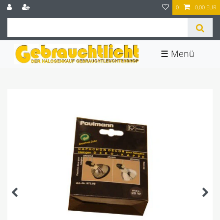
0
0,00 EUR
☰