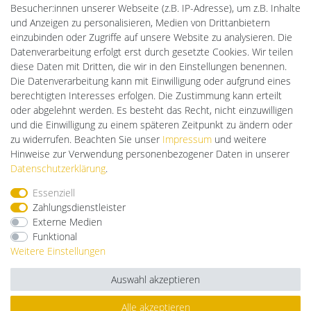
LED-RETROSHOP
Besucher:innen unserer Webseite (z.B. IP-Adresse), um z.B. Inhalte
Ledkauf
und Anzeigen zu personalisieren, Medien von Drittanbietern
DEYESOLAR
einzubinden oder Zugriffe auf unsere Website zu analysieren. Die
Lightech Connect
Datenverarbeitung erfolgt erst durch gesetzte Cookies. Wir teilen
CardanLight Europe
diese Daten mit Dritten, die wir in den Einstellungen benennen.
FORTIMO LEDs
Die Datenverarbeitung kann mit Einwilligung oder aufgrund eines
Cardanlight-Shop
berechtigten Interesses erfolgen. Die Zustimmung kann erteilt
Wallbox24
oder abgelehnt werden. Es besteht das Recht, nicht einzuwilligen
und die Einwilligung zu einem späteren Zeitpunkt zu ändern oder
zu widerrufen. Beachten Sie unser
Impressum
und weitere
Hinweise zur Verwendung personenbezogener Daten in unserer
Impressum
Daten­schutz­erklärung
AGB
Daten­schutz­erklärung
.
Essenziell
Barrierefreiheitserklärung
Widerrufs­recht
Zahlungsdienstleister
Externe Medien
Funktional
Kontakt
Vertrag widerrufen
Weitere Einstellungen
Auswahl akzeptieren
Alle akzeptieren