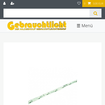
0
0,00 EUR
☰