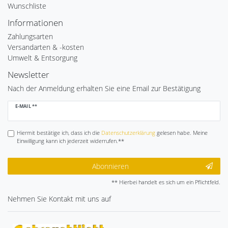
Wunschliste
Informationen
Zahlungsarten
Versandarten & -kosten
Umwelt & Entsorgung
Newsletter
Nach der Anmeldung erhalten Sie eine Email zur Bestätigung
Newsletter
E-MAIL **
Honig
Hiermit bestätige ich, dass ich die
Daten­schutz­erklärung
gelesen habe. Meine
Einwilligung kann ich jederzeit widerrufen.**
Abonnieren
** Hierbei handelt es sich um ein Pflichtfeld.
Nehmen Sie
Kontakt
mit uns auf