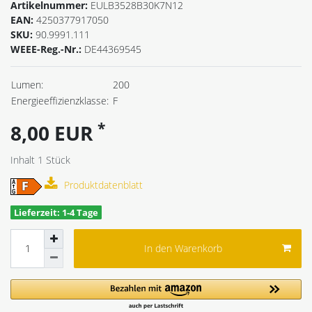
Artikelnummer:
EULB3528B30K7N12
EAN:
4250377917050
SKU:
90.9991.111
WEEE-Reg.-Nr.:
DE44369545
Lumen:
200
Energieeffizienzklasse:
F
*
8,00 EUR
Inhalt
1
Stück
Produktdatenblatt
Lieferzeit: 1-4 Tage
In den Warenkorb