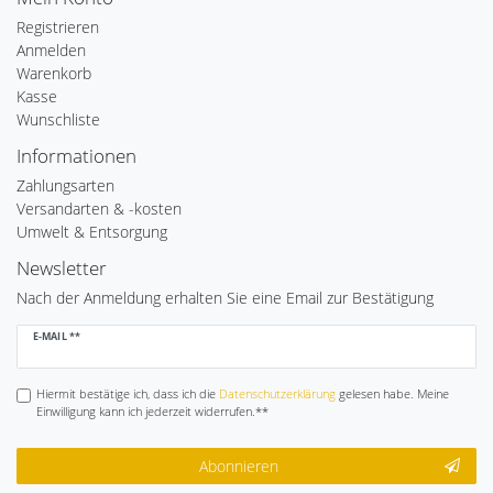
Registrieren
Anmelden
Warenkorb
Kasse
Wunschliste
Informationen
Zahlungsarten
Versandarten & -kosten
Umwelt & Entsorgung
Newsletter
Nach der Anmeldung erhalten Sie eine Email zur Bestätigung
Newsletter
E-MAIL **
Honig
Hiermit bestätige ich, dass ich die
Daten­schutz­erklärung
gelesen habe. Meine
Einwilligung kann ich jederzeit widerrufen.**
Abonnieren