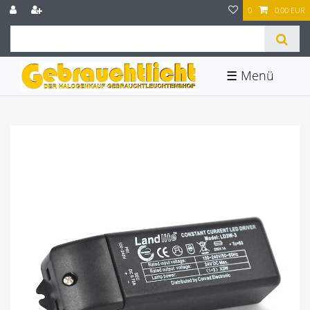
0
0,00 EUR
☰