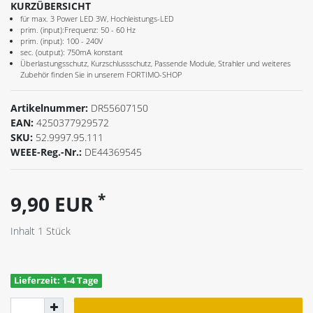
KURZÜBERSICHT
für max. 3 Power LED 3W, Hochleistungs-LED
prim. (input):Frequenz: 50 - 60 Hz
prim. (input): 100 - 240V
sec. (output): 750mA konstant
Überlastungsschutz, Kurzschlussschutz, Passende Module, Strahler und weiteres
Zubehör finden Sie in unserem FORTIMO-SHOP
Artikelnummer:
DR55607150
EAN:
4250377929572
SKU:
52.9997.95.111
WEEE-Reg.-Nr.:
DE44369545
*
9,90 EUR
Inhalt
1
Stück
Lieferzeit: 1-4 Tage