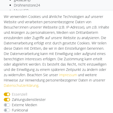
Drohnenstore24
MeinUSB
Batteriespeicher
Wir verwenden Cookies und ähnliche Technologien auf unserer
PlentiSolar
Website und verarbeiten personenbezogene Daten von
LED-RETROSHOP
Besucher:innen unserer Webseite (z.B. IP-Adresse), um z.B. Inhalte
Ledkauf
und Anzeigen zu personalisieren, Medien von Drittanbietern
DEYESOLAR
einzubinden oder Zugriffe auf unsere Website zu analysieren. Die
Lightech Connect
Datenverarbeitung erfolgt erst durch gesetzte Cookies. Wir teilen
CardanLight Europe
diese Daten mit Dritten, die wir in den Einstellungen benennen.
FORTIMO LEDs
Die Datenverarbeitung kann mit Einwilligung oder aufgrund eines
Cardanlight-Shop
berechtigten Interesses erfolgen. Die Zustimmung kann erteilt
Wallbox24
oder abgelehnt werden. Es besteht das Recht, nicht einzuwilligen
und die Einwilligung zu einem späteren Zeitpunkt zu ändern oder
zu widerrufen. Beachten Sie unser
Impressum
und weitere
Hinweise zur Verwendung personenbezogener Daten in unserer
Impressum
Daten­schutz­erklärung
AGB
Daten­schutz­erklärung
.
Essenziell
Barrierefreiheitserklärung
Widerrufs­recht
Zahlungsdienstleister
Externe Medien
Funktional
Kontakt