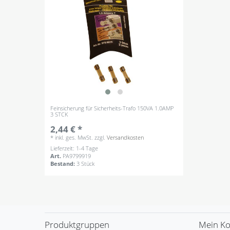
Feinsicherung für Sicherheits-Trafo 150VA 1.0AMP
3 STCK
2,44 € *
*
inkl. ges. MwSt.
zzgl.
Versandkosten
Lieferzeit: 1-4 Tage
Art.
PA9799919
Bestand:
3 Stück
Produktgruppen
Mein K