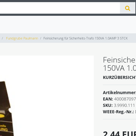
Fundgrube Paulmann
Feinsicherung für Sicherheits-Trafo 150VA 1.0AMP 3 STCK
Feinsiche
150VA 1.
KURZÜBERSICH
Artikelnummer
EAN:
400087097
SKU:
3.9990.111
WEEE-Reg.-Nr.:
2,44 E