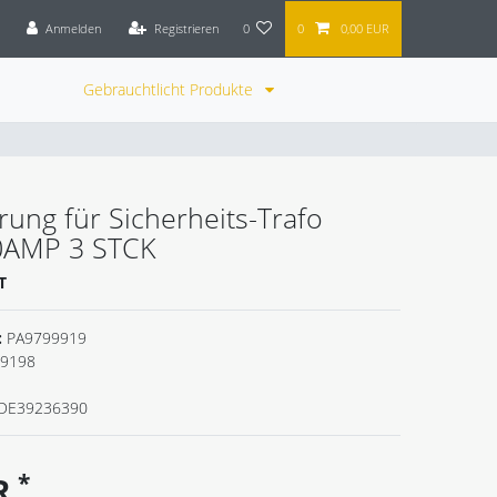
Anmelden
Registrieren
0
0
0,00 EUR
Gebrauchtlicht Produkte
rung für Sicherheits-Trafo
0AMP 3 STCK
T
:
PA9799919
9198
DE39236390
*
UR