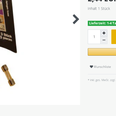
Inhalt
1
Stück
Lieferzeit: 1-4 T
Wunschliste
* inkl. ges. MwSt. zzgl.