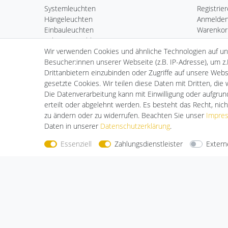
Systemleuchten
Registrie
Hängeleuchten
Anmelde
Einbauleuchten
Warenkor
Schienenstrahler
Kasse
Wir verwenden Cookies und ähnliche Technologien auf u
Vorschaltgeräte
Wunschli
Besucher:innen unserer Webseite (z.B. IP-Adresse), um z.
Posten
Drittanbietern einzubinden oder Zugriffe auf unsere Websi
Fundgrube
gesetzte Cookies. Wir teilen diese Daten mit Dritten, die
Die Datenverarbeitung kann mit Einwilligung oder aufgru
erteilt oder abgelehnt werden. Es besteht das Recht, nich
zu ändern oder zu widerrufen. Beachten Sie unser
Impre
Daten in unserer
Daten­schutz­erklärung
.
Essenziell
Zahlungsdienstleister
Extern
Nehmen Sie
Kontakt
mit uns auf
Zahlungs
Halogenkauf LIGHTECH GmbH
Schlehenweg 4
29690 Schwarmstedt
Deutschland