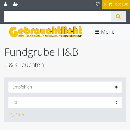
0
0,00 EUR
☰
Fundgrube H&B
H&B Leuchten
Filter