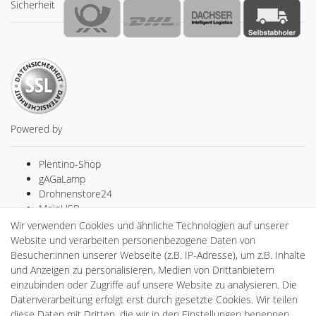
Sicherheit
Powered by
Plentino-Shop
gAGaLamp
Drohnenstore24
MeinUSB
Batteriespeicher
Wir verwenden Cookies und ähnliche Technologien auf unserer
PlentiSolar
Website und verarbeiten personenbezogene Daten von
LED-RETROSHOP
Besucher:innen unserer Webseite (z.B. IP-Adresse), um z.B. Inhalte
Ledkauf
und Anzeigen zu personalisieren, Medien von Drittanbietern
DEYESOLAR
einzubinden oder Zugriffe auf unsere Website zu analysieren. Die
Lightech Connect
Datenverarbeitung erfolgt erst durch gesetzte Cookies. Wir teilen
CardanLight Europe
diese Daten mit Dritten, die wir in den Einstellungen benennen.