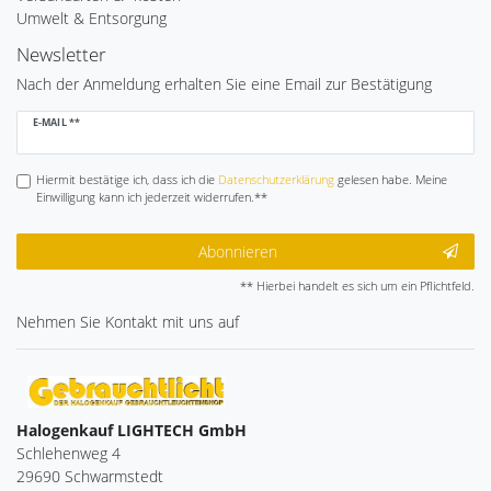
Umwelt & Entsorgung
Newsletter
Nach der Anmeldung erhalten Sie eine Email zur Bestätigung
Newsletter
E-MAIL **
Honig
Hiermit bestätige ich, dass ich die
Daten­schutz­erklärung
gelesen habe. Meine
Einwilligung kann ich jederzeit widerrufen.**
Abonnieren
** Hierbei handelt es sich um ein Pflichtfeld.
Nehmen Sie
Kontakt
mit uns auf
Halogenkauf LIGHTECH GmbH
Schlehenweg 4
29690 Schwarmstedt