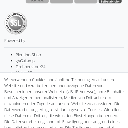
Powered by
Plentino-Shop
gAGaLamp
Drohnenstore24
MeinUSB
Batteriespeicher
Wir verwenden Cookies und ähnliche Technologien auf unserer
PlentiSolar
Website und verarbeiten personenbezogene Daten von
LED-RETROSHOP
Besucher:innen unserer Webseite (z.B. IP-Adresse), um z.B. Inhalte
Ledkauf
und Anzeigen zu personalisieren, Medien von Drittanbietern
DEYESOLAR
einzubinden oder Zugriffe auf unsere Website zu analysieren. Die
Lightech Connect
Datenverarbeitung erfolgt erst durch gesetzte Cookies. Wir teilen
CardanLight Europe
diese Daten mit Dritten, die wir in den Einstellungen benennen.
FORTIMO LEDs
Die Datenverarbeitung kann mit Einwilligung oder aufgrund eines
Cardanlight-Shop
berechtigten Interesses erfolgen. Die Zustimmung kann erteilt