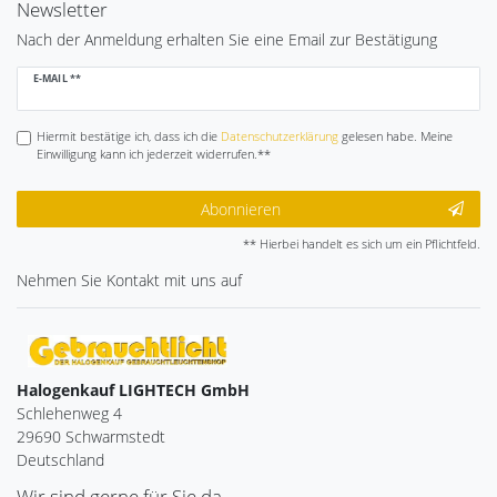
Newsletter
Nach der Anmeldung erhalten Sie eine Email zur Bestätigung
Newsletter
E-MAIL **
Honig
Hiermit bestätige ich, dass ich die
Daten­schutz­erklärung
gelesen habe. Meine
Einwilligung kann ich jederzeit widerrufen.**
Abonnieren
** Hierbei handelt es sich um ein Pflichtfeld.
Nehmen Sie
Kontakt
mit uns auf
Halogenkauf LIGHTECH GmbH
Schlehenweg 4
29690 Schwarmstedt
Deutschland
Wir sind gerne für Sie da.