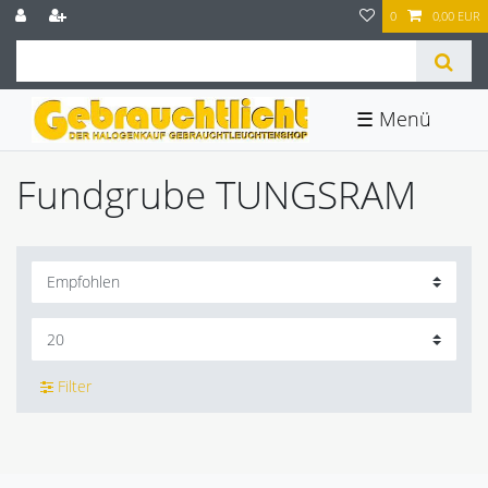
0
0,00 EUR
☰
Fundgrube TUNGSRAM
Filter