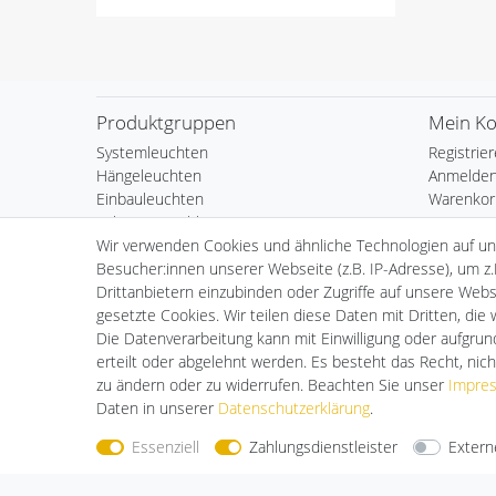
Produktgruppen
Mein K
Systemleuchten
Registrie
Hängeleuchten
Anmelde
Einbauleuchten
Warenkor
Schienenstrahler
Kasse
Wir verwenden Cookies und ähnliche Technologien auf u
Vorschaltgeräte
Wunschli
Besucher:innen unserer Webseite (z.B. IP-Adresse), um z.
Posten
Drittanbietern einzubinden oder Zugriffe auf unsere Websi
Fundgrube
gesetzte Cookies. Wir teilen diese Daten mit Dritten, die
Die Datenverarbeitung kann mit Einwilligung oder aufgru
erteilt oder abgelehnt werden. Es besteht das Recht, nich
zu ändern oder zu widerrufen. Beachten Sie unser
Impre
Daten in unserer
Daten­schutz­erklärung
.
Essenziell
Zahlungsdienstleister
Extern
Nehmen Sie
Kontakt
mit uns auf
Zahlungs