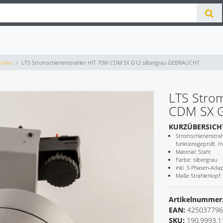
ahler
LTS Stromschienenstrahler HIT 70W CDM SX G12 silbergrau GEBRAUCHT
LTS Stro
CDM SX G
KURZÜBERSICH
Stromschienenstrah
funktionsgeprüft. I
Material: Stahl
Farbe: silbergrau
inkl. 3-Phasen-Ada
Maße Strahlerkopf
Artikelnummer
EAN:
425037796
SKU:
190.9993.1