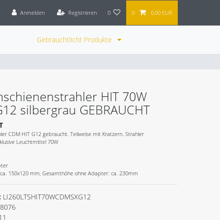
Anmelden
Registrieren
0
0
0,00 EUR
Gebrauchtlicht Produkte
mschienenstrahler HIT 70W
12 silbergrau GEBRAUCHT
T
ler CDM HIT G12 gebraucht. Teilweise mit Kratzern. Strahler
nklusive Leuchtmittel 70W
pter
: ca. 150x120 mm, Gesamthöhe ohne Adapter: ca. 230mm
:
LI260LTSHIT70WCDMSXG12
8076
11