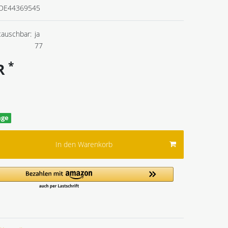
DE44369545
tauschbar:
ja
77
*
UR
age
In den Warenkorb